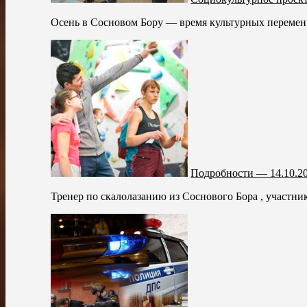
Осень в Сосновом Бору — время культурных перемен! 
Подробности — 14.10.2
Тренер по скалолазанию из Соснового Бора , участник