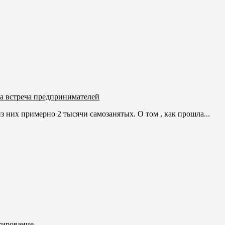
а встреча предпринимателей
 них примерно 2 тысячи самозанятых. О том , как прошла...
тирование