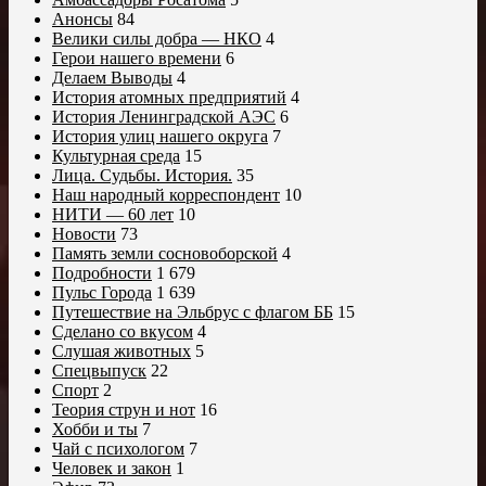
Анонсы
84
Велики силы добра — НКО
4
Герои нашего времени
6
Делаем Выводы
4
История атомных предприятий
4
История Ленинградской АЭС
6
История улиц нашего округа
7
Культурная среда
15
Лица. Судьбы. История.
35
Наш народный корреспондент
10
НИТИ — 60 лет
10
Новости
73
Память земли сосновоборской
4
Подробности
1 679
Пульс Города
1 639
Путешествие на Эльбрус с флагом ББ
15
Сделано со вкусом
4
Слушая животных
5
Спецвыпуск
22
Спорт
2
Теория струн и нот
16
Хобби и ты
7
Чай с психологом
7
Человек и закон
1