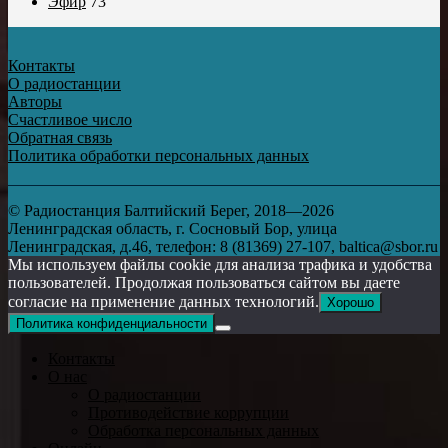
Эфир
73
Контакты
О радиостанции
Авторы
Счастливое число
Обратная связь
Политика обработки персональных данных
© Радиостанция Балтийский Берег, 2018—2026
Ленинградская область, г. Сосновый Бор, улица
Ленинградская, д.46, телефон: 8 (81369) 27-107, baltica@sbor.ru
Мы используем файлы cookie для анализа трафика и удобства
пользователей. Продолжая пользоваться сайтом вы даете
согласие на применение данных технологий.
Хорошо
Политика конфиденциальности
Контакты
О нас
О радиостанции
Противодействие коррупции
Обработка персональных данных