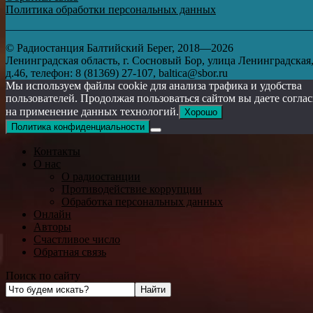
Политика обработки персональных данных
© Радиостанция Балтийский Берег, 2018—2026
Ленинградская область, г. Сосновый Бор, улица Ленинградская
д.46, телефон: 8 (81369) 27-107, baltica@sbor.ru
Мы используем файлы cookie для анализа трафика и удобства
пользователей. Продолжая пользоваться сайтом вы даете согла
на применение данных технологий.
Хорошо
Политика конфиденциальности
Контакты
О нас
О радиостанции
Противодействие коррупции
Обработка персональных данных
Онлайн
Авторы
Счастливое число
Обратная связь
Поиск по сайту