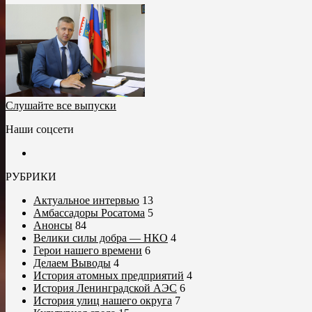
Слушайте все выпуски
Наши соцсети
РУБРИКИ
Актуальное интервью
13
Амбассадоры Росатома
5
Анонсы
84
Велики силы добра — НКО
4
Герои нашего времени
6
Делаем Выводы
4
История атомных предприятий
4
История Ленинградской АЭС
6
История улиц нашего округа
7