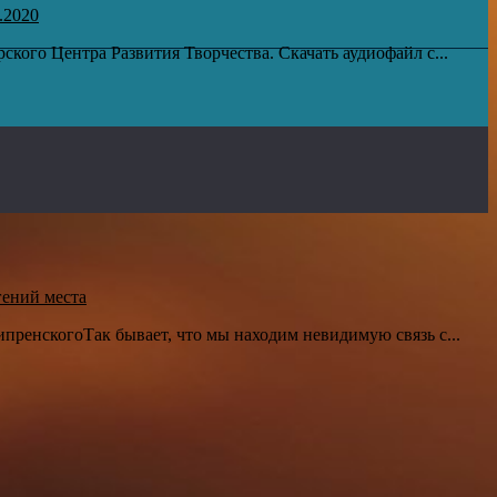
.2020
кого Центра Развития Творчества. Скачать аудиофайл с...
гений места
пренскогоТак бывает, что мы находим невидимую связь с...