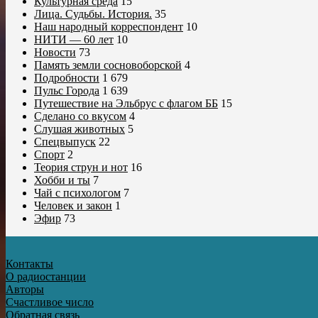
Культурная среда
15
Лица. Судьбы. История.
35
Наш народный корреспондент
10
НИТИ — 60 лет
10
Новости
73
Память земли сосновоборской
4
Подробности
1 679
Пульс Города
1 639
Путешествие на Эльбрус с флагом ББ
15
Сделано со вкусом
4
Слушая животных
5
Спецвыпуск
22
Спорт
2
Теория струн и нот
16
Хобби и ты
7
Чай с психологом
7
Человек и закон
1
Эфир
73
Контакты
О радиостанции
Авторы
Счастливое число
Обратная связь