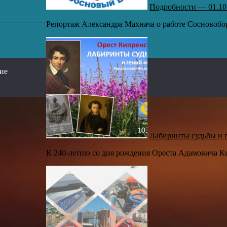
Подробности — 01.10
Репортаж Александра Махнача о работе Сосновоборс
,
сие
Лабиринты судьбы и 
К 240-летию со дня рождения Ореста Адамовича Ки