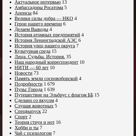
Актуальное интервью
13
Амбассадоры Росатома
5
Анонсы
84
Велики силы добра — НКО
4
Герои нашего времени
6
Делаем Выводы
4
История атомных предприятий
4
История Ленинградской АЭС
6
История улиц нашего округа
7
Культурная среда
15
Лица. Судьбы. История.
35
Наш народный корреспондент
10
НИТИ — 60 лет
10
Новости
73
Память земли сосновоборской
4
Подробности
1 679
Пульс Города
1 639
Путешествие на Эльбрус с флагом ББ
15
Сделано со вкусом
4
Слушая животных
5
Спецвыпуск
22
Спорт
2
Теория струн и нот
16
Хобби и ты
7
Чай с психологом
7