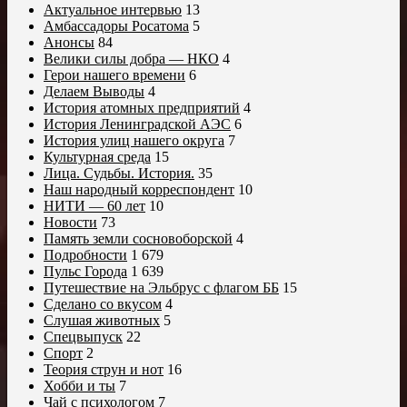
Актуальное интервью
13
Амбассадоры Росатома
5
Анонсы
84
Велики силы добра — НКО
4
Герои нашего времени
6
Делаем Выводы
4
История атомных предприятий
4
История Ленинградской АЭС
6
История улиц нашего округа
7
Культурная среда
15
Лица. Судьбы. История.
35
Наш народный корреспондент
10
НИТИ — 60 лет
10
Новости
73
Память земли сосновоборской
4
Подробности
1 679
Пульс Города
1 639
Путешествие на Эльбрус с флагом ББ
15
Сделано со вкусом
4
Слушая животных
5
Спецвыпуск
22
Спорт
2
Теория струн и нот
16
Хобби и ты
7
Чай с психологом
7