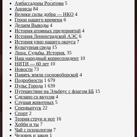
Амбассадоры Росатома
5
Анонсы
84
Велики силы добра — НКО
4
Герои нашего времени
6
Делаем Выводы
4
История атомных предприятий
4
История Ленинградской АЭС
6
История улиц нашего округа
7
Культурная среда
15
Лица. Судьбы. История.
35
Наш народный корреспондент
10
НИТИ — 60 лет
10
Новости
73
Память земли сосновоборской
4
Подробности
1 679
Пульс Города
1 639
Путешествие на Эльбрус с флагом ББ
15
Сделано со вкусом
4
Слушая животных
5
Спецвыпуск
22
Спорт
2
Теория струн и нот
16
Хобби и ты
7
Чай с психологом
7
Человек и закон
1