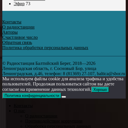
Эфир
73
Контакты
О радиостанции
Авторы
Счастливое число
Обратная связь
Политика обработки персональных данных
© Радиостанция Балтийский Берег, 2018—2026
Ленинградская область, г. Сосновый Бор, улица
Ленинградская, д.46, телефон: 8 (81369) 27-107, baltica@sbor.ru
Мы используем файлы cookie для анализа трафика и удобства
пользователей. Продолжая пользоваться сайтом вы даете
согласие на применение данных технологий.
Хорошо
Политика конфиденциальности
Контакты
О нас
О радиостанции
Противодействие коррупции
Обработка персональных данных