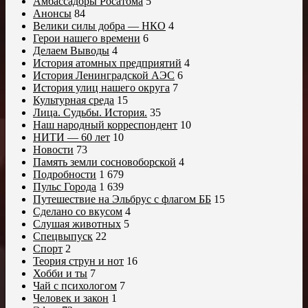
Амбассадоры Росатома
5
Анонсы
84
Велики силы добра — НКО
4
Герои нашего времени
6
Делаем Выводы
4
История атомных предприятий
4
История Ленинградской АЭС
6
История улиц нашего округа
7
Культурная среда
15
Лица. Судьбы. История.
35
Наш народный корреспондент
10
НИТИ — 60 лет
10
Новости
73
Память земли сосновоборской
4
Подробности
1 679
Пульс Города
1 639
Путешествие на Эльбрус с флагом ББ
15
Сделано со вкусом
4
Слушая животных
5
Спецвыпуск
22
Спорт
2
Теория струн и нот
16
Хобби и ты
7
Чай с психологом
7
Человек и закон
1