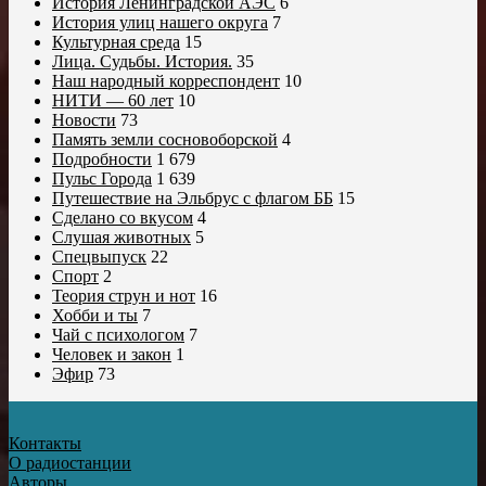
История Ленинградской АЭС
6
История улиц нашего округа
7
Культурная среда
15
Лица. Судьбы. История.
35
Наш народный корреспондент
10
НИТИ — 60 лет
10
Новости
73
Память земли сосновоборской
4
Подробности
1 679
Пульс Города
1 639
Путешествие на Эльбрус с флагом ББ
15
Сделано со вкусом
4
Слушая животных
5
Спецвыпуск
22
Спорт
2
Теория струн и нот
16
Хобби и ты
7
Чай с психологом
7
Человек и закон
1
Эфир
73
Контакты
О радиостанции
Авторы