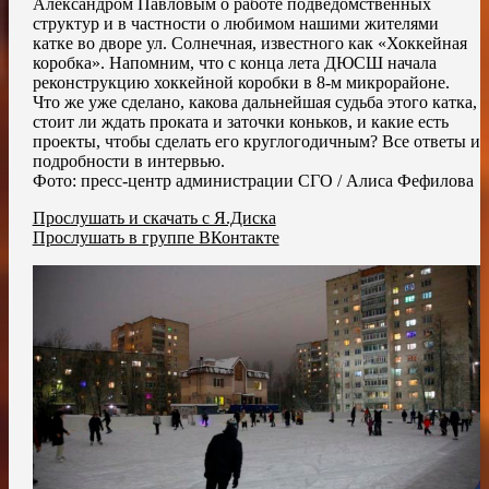
Александром Павловым о работе подведомственных
структур и в частности о любимом нашими жителями
катке во дворе ул. Солнечная, известного как «Хоккейная
коробка». Напомним, что с конца лета ДЮСШ начала
реконструкцию хоккейной коробки в 8-м микрорайоне.
Что же уже сделано, какова дальнейшая судьба этого катка,
стоит ли ждать проката и заточки коньков, и какие есть
проекты, чтобы сделать его круглогодичным? Все ответы и
подробности в интервью.
Фото: пресс-центр администрации СГО / Алиса Фефилова
Прослушать и скачать с Я.Диска
Прослушать в группе ВКонтакте