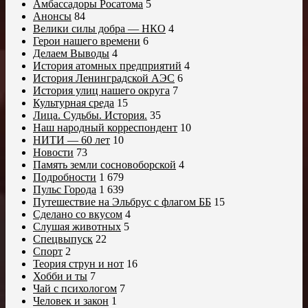
Амбассадоры Росатома
5
Анонсы
84
Велики силы добра — НКО
4
Герои нашего времени
6
Делаем Выводы
4
История атомных предприятий
4
История Ленинградской АЭС
6
История улиц нашего округа
7
Культурная среда
15
Лица. Судьбы. История.
35
Наш народный корреспондент
10
НИТИ — 60 лет
10
Новости
73
Память земли сосновоборской
4
Подробности
1 679
Пульс Города
1 639
Путешествие на Эльбрус с флагом ББ
15
Сделано со вкусом
4
Слушая животных
5
Спецвыпуск
22
Спорт
2
Теория струн и нот
16
Хобби и ты
7
Чай с психологом
7
Человек и закон
1