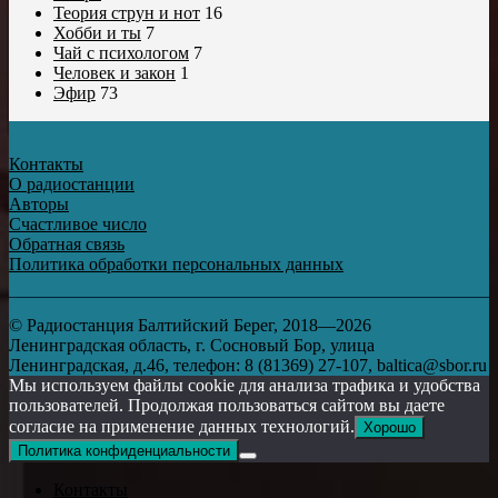
Теория струн и нот
16
Хобби и ты
7
Чай с психологом
7
Человек и закон
1
Эфир
73
Контакты
О радиостанции
Авторы
Счастливое число
Обратная связь
Политика обработки персональных данных
© Радиостанция Балтийский Берег, 2018—2026
Ленинградская область, г. Сосновый Бор, улица
Ленинградская, д.46, телефон: 8 (81369) 27-107, baltica@sbor.ru
Мы используем файлы cookie для анализа трафика и удобства
пользователей. Продолжая пользоваться сайтом вы даете
согласие на применение данных технологий.
Хорошо
Политика конфиденциальности
Контакты