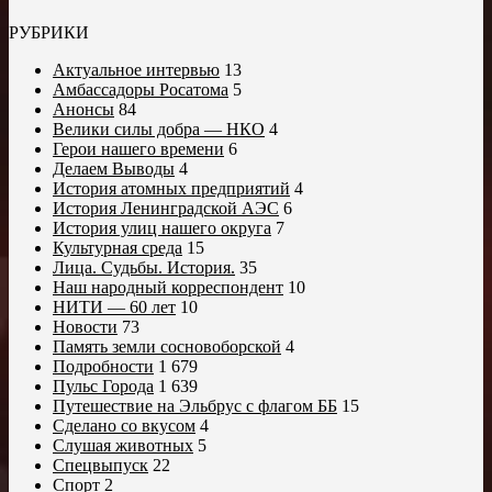
РУБРИКИ
Актуальное интервью
13
Амбассадоры Росатома
5
Анонсы
84
Велики силы добра — НКО
4
Герои нашего времени
6
Делаем Выводы
4
История атомных предприятий
4
История Ленинградской АЭС
6
История улиц нашего округа
7
Культурная среда
15
Лица. Судьбы. История.
35
Наш народный корреспондент
10
НИТИ — 60 лет
10
Новости
73
Память земли сосновоборской
4
Подробности
1 679
Пульс Города
1 639
Путешествие на Эльбрус с флагом ББ
15
Сделано со вкусом
4
Слушая животных
5
Спецвыпуск
22
Спорт
2