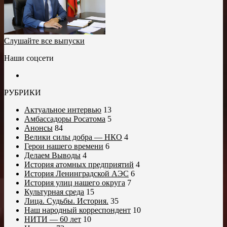
Слушайте все выпуски
Наши соцсети
РУБРИКИ
Актуальное интервью
13
Амбассадоры Росатома
5
Анонсы
84
Велики силы добра — НКО
4
Герои нашего времени
6
Делаем Выводы
4
История атомных предприятий
4
История Ленинградской АЭС
6
История улиц нашего округа
7
Культурная среда
15
Лица. Судьбы. История.
35
Наш народный корреспондент
10
НИТИ — 60 лет
10