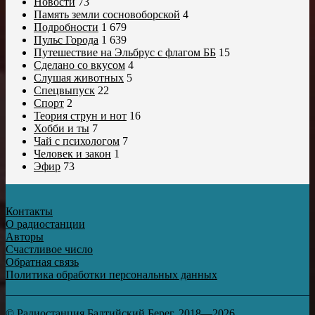
Новости
73
Память земли сосновоборской
4
Подробности
1 679
Пульс Города
1 639
Путешествие на Эльбрус с флагом ББ
15
Сделано со вкусом
4
Слушая животных
5
Спецвыпуск
22
Спорт
2
Теория струн и нот
16
Хобби и ты
7
Чай с психологом
7
Человек и закон
1
Эфир
73
Контакты
О радиостанции
Авторы
Счастливое число
Обратная связь
Политика обработки персональных данных
© Радиостанция Балтийский Берег, 2018—2026