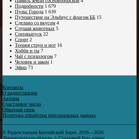
Память земли сосновоборской
4
Подробности
1 679
Пульс Города
1 639
Путешествие на Эльбрус с флагом ББ
15
Сделано со вкусом
4
Слушая животных
5
Спецвыпуск
22
Спорт
2
Теория струн и нот
16
Хобби и ты
7
Чай с психологом
7
Человек и закон
1
Эфир
73
Контакты
О радиостанции
Авторы
Счастливое число
Обратная связь
Политика обработки персональных данных
© Радиостанция Балтийский Берег, 2018—2026
Ленинградская область, г. Сосновый Бор, улица