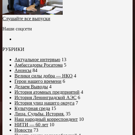
Слушайте все выпуски
Наши соцсети
РУБРИКИ
Актуальное интервью
13
Амбассадоры Росатома
5
Анонсы
84
Велики силы добра — НКО
4
Герои нашего времени
6
Делаем Выводы
4
История атомных предприятий
4
История Ленинградской АЭС
6
История улиц нашего округа
7
Культурная среда
15
Лица. Судьбы. История.
35
Наш народный корреспондент
10
НИТИ — 60 лет
10
Новости
73