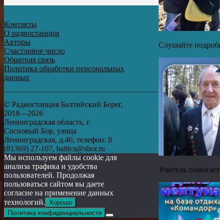
Контакты
О радиостанции
Авторы
Слушайте подробн
Счастливое число
Обратная связь
Политика обработки персональных
данных
© Радиостанция Балтийский Берег,
2018—2026
Ленинградская область, г.
Сосновый Бор, улица
Ленинградская, д.46, телефон: 8
(81369) 27-107, baltica@sbor.ru
Мы используем файлы cookie для
анализа трафика и удобства
Учитель помогает
пользователей. Продолжая
пользоваться сайтом вы даете
согласие на применение данных
технологий.
Хорошо
Политика конфиденциальности