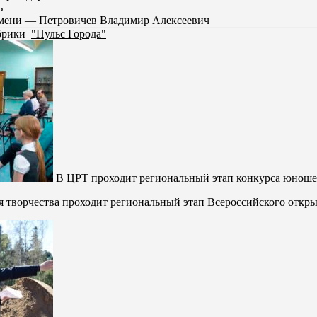
ь
емени — Петровичев Владимир Алексеевич
убрики
"Пульс Города"
В ЦРТ проходит региональный этап конкурса юношес
я творчества проходит региональный этап Всероссийского откры