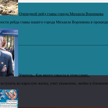
Очередной рейд главы города Михаила Воронкова
ости рейда главы нашего города Михаила Воронкова в прошедш
Учитель.. Как много смысла в этом слове..
 вступить во взрослую жизнь, учит уважению, любви к ближнему