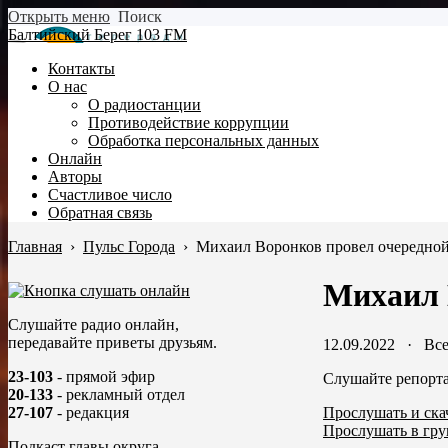
Открыть меню
Поиск
Балтийский Берег 103 FM
Контакты
О нас
О радиостанции
Противодействие коррупции
Обработка персональных данных
Онлайн
Авторы
Счастливое число
Обратная связь
Главная
›
Пульс Города
›
Михаил Воронков провел очередной
Михаил 
Слушайте радио онлайн,
передавайте приветы друзьям.
12.09.2022
·
Все
23-103
- прямой эфир
Слушайте репорта
20-133
- рекламный отдел
Прослушать и ска
27-107
- редакция
Прослушать в гру
Подкаст главы округа