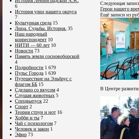
История Ленинградской АЭС
Следующая запис
6
Герои нашего вр
История улиц нашего округа
Ещё записи из р
7
Культурная среда
15
Лица. Судьбы. История.
35
Наш народный
корреспондент
10
НИТИ — 60 лет
10
Новости
73
Память земли сосновоборской
4
Подробности
1 679
Пульс Города
1 639
Путешествие на Эльбрус с
флагом ББ
15
В Центре развити
Сделано со вкусом
4
Слушая животных
5
Спецвыпуск
22
Спорт
2
Теория струн и нот
16
Хобби и ты
7
Чай с психологом
7
Человек и закон
1
Эфир
73