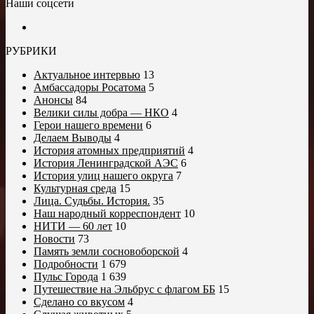
Наши соцсети
РУБРИКИ
Актуальное интервью
13
Амбассадоры Росатома
5
Анонсы
84
Велики силы добра — НКО
4
Герои нашего времени
6
Делаем Выводы
4
История атомных предприятий
4
История Ленинградской АЭС
6
История улиц нашего округа
7
Культурная среда
15
Лица. Судьбы. История.
35
Наш народный корреспондент
10
НИТИ — 60 лет
10
Новости
73
Память земли сосновоборской
4
Подробности
1 679
Пульс Города
1 639
Путешествие на Эльбрус с флагом ББ
15
Сделано со вкусом
4