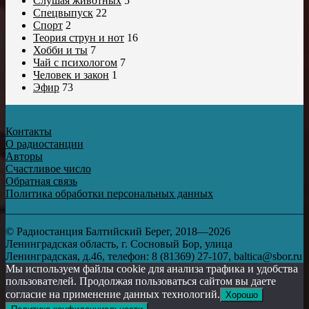
Слушая животных
5
Спецвыпуск
22
Спорт
2
Теория струн и нот
16
Хобби и ты
7
Чай с психологом
7
Человек и закон
1
Эфир
73
Контакты
О радиостанции
Авторы
Счастливое число
Обратная связь
Политика обработки персональных данных
© Радиостанция Балтийский Берег, 2018—2026
Ленинградская область, г. Сосновый Бор, улица
Ленинградская, д.46, телефон: 8 (81369) 27-107, baltica@sbor.ru
Мы используем файлы cookie для анализа трафика и удобства
пользователей. Продолжая пользоваться сайтом вы даете
согласие на применение данных технологий.
Хорошо