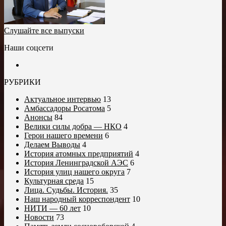
Слушайте все выпуски
Наши соцсети
РУБРИКИ
Актуальное интервью
13
Амбассадоры Росатома
5
Анонсы
84
Велики силы добра — НКО
4
Герои нашего времени
6
Делаем Выводы
4
История атомных предприятий
4
История Ленинградской АЭС
6
История улиц нашего округа
7
Культурная среда
15
Лица. Судьбы. История.
35
Наш народный корреспондент
10
НИТИ — 60 лет
10
Новости
73