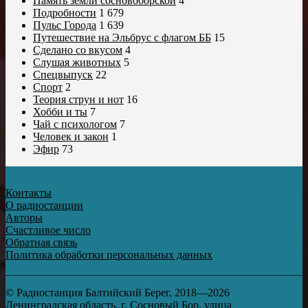
Память земли сосновоборской
4
Подробности
1 679
Пульс Города
1 639
Путешествие на Эльбрус с флагом ББ
15
Сделано со вкусом
4
Слушая животных
5
Спецвыпуск
22
Спорт
2
Теория струн и нот
16
Хобби и ты
7
Чай с психологом
7
Человек и закон
1
Эфир
73
Контакты
О радиостанции
Авторы
Счастливое число
Обратная связь
Политика обработки персональных данных
© Радиостанция Балтийский Берег, 2018—2026
Ленинградская область, г. Сосновый Бор, улица