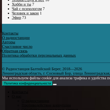
Хобби и ты
7
Чай с психологом
7
Человек и закон
1
Эфир
73
Контакты
О радиостанции
Авторы
Счастливое число
Обратная связь
Политика обработки персональных данных
© Радиостанция Балтийский Берег, 2018—2026
Ленинградская область, г. Сосновый Бор, улица Ленинградская, д
Мы используем файлы cookie для анализа трафика и удобства п
Политика конфиденциальности
Контакты
О нас
О радиостанции
Противодействие коррупции
Обработка персональных данных