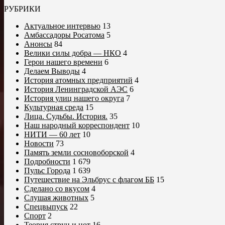
РУБРИКИ
Актуальное интервью
13
Амбассадоры Росатома
5
Анонсы
84
Велики силы добра — НКО
4
Герои нашего времени
6
Делаем Выводы
4
История атомных предприятий
4
История Ленинградской АЭС
6
История улиц нашего округа
7
Культурная среда
15
Лица. Судьбы. История.
35
Наш народный корреспондент
10
НИТИ — 60 лет
10
Новости
73
Память земли сосновоборской
4
Подробности
1 679
Пульс Города
1 639
Путешествие на Эльбрус с флагом ББ
15
Сделано со вкусом
4
Слушая животных
5
Спецвыпуск
22
Спорт
2
Теория струн и нот
16