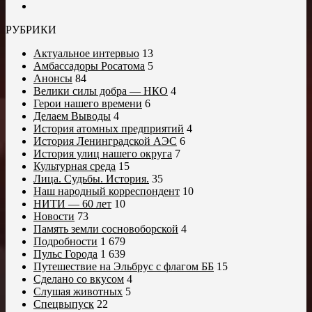
РУБРИКИ
Актуальное интервью
13
Амбассадоры Росатома
5
Анонсы
84
Велики силы добра — НКО
4
Герои нашего времени
6
Делаем Выводы
4
История атомных предприятий
4
История Ленинградской АЭС
6
История улиц нашего округа
7
Культурная среда
15
Лица. Судьбы. История.
35
Наш народный корреспондент
10
НИТИ — 60 лет
10
Новости
73
Память земли сосновоборской
4
Подробности
1 679
Пульс Города
1 639
Путешествие на Эльбрус с флагом ББ
15
Сделано со вкусом
4
Слушая животных
5
Спецвыпуск
22