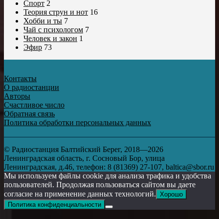
Спорт
2
Теория струн и нот
16
Хобби и ты
7
Чай с психологом
7
Человек и закон
1
Эфир
73
Контакты
О радиостанции
Авторы
Счастливое число
Обратная связь
Политика обработки персональных данных
© Радиостанция Балтийский Берег, 2018—2026
Ленинградская область, г. Сосновый Бор, улица
Ленинградская, д.46, телефон: 8 (81369) 27-107, baltica@sbor.ru
Мы используем файлы cookie для анализа трафика и удобства
пользователей. Продолжая пользоваться сайтом вы даете
согласие на применение данных технологий.
Хорошо
Политика конфиденциальности