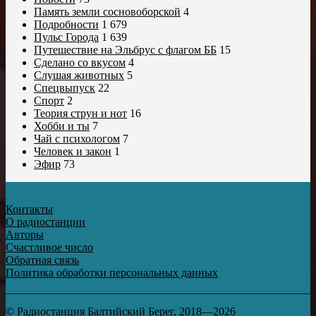
Память земли сосновоборской
4
Подробности
1 679
Пульс Города
1 639
Путешествие на Эльбрус с флагом ББ
15
Сделано со вкусом
4
Слушая животных
5
Спецвыпуск
22
Спорт
2
Теория струн и нот
16
Хобби и ты
7
Чай с психологом
7
Человек и закон
1
Эфир
73
Контакты
О радиостанции
Авторы
Счастливое число
Обратная связь
Политика обработки персональных данных
© Радиостанция Балтийский Берег, 2018—2026