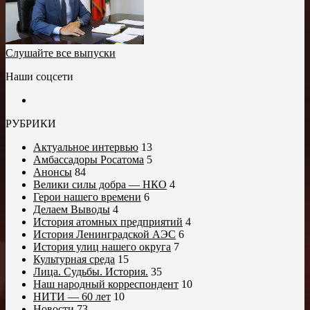
Слушайте все выпуски
Наши соцсети
РУБРИКИ
Актуальное интервью
13
Амбассадоры Росатома
5
Анонсы
84
Велики силы добра — НКО
4
Герои нашего времени
6
Делаем Выводы
4
История атомных предприятий
4
История Ленинградской АЭС
6
История улиц нашего округа
7
Культурная среда
15
Лица. Судьбы. История.
35
Наш народный корреспондент
10
НИТИ — 60 лет
10
Новости
73