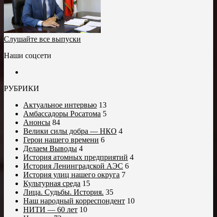
Слушайте все выпуски
Наши соцсети
РУБРИКИ
Актуальное интервью
13
Амбассадоры Росатома
5
Анонсы
84
Велики силы добра — НКО
4
Герои нашего времени
6
Делаем Выводы
4
История атомных предприятий
4
История Ленинградской АЭС
6
История улиц нашего округа
7
Культурная среда
15
Лица. Судьбы. История.
35
Наш народный корреспондент
10
НИТИ — 60 лет
10