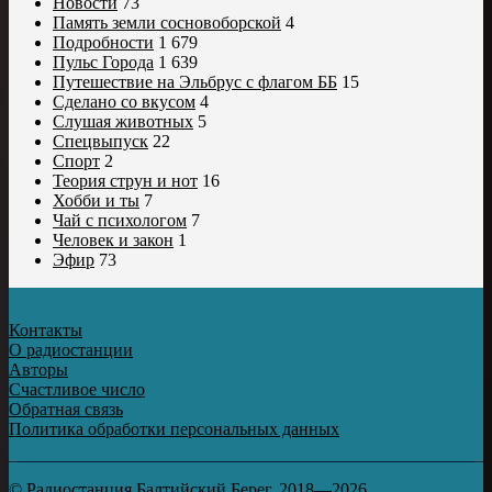
Новости
73
Память земли сосновоборской
4
Подробности
1 679
Пульс Города
1 639
Путешествие на Эльбрус с флагом ББ
15
Сделано со вкусом
4
Слушая животных
5
Спецвыпуск
22
Спорт
2
Теория струн и нот
16
Хобби и ты
7
Чай с психологом
7
Человек и закон
1
Эфир
73
Контакты
О радиостанции
Авторы
Счастливое число
Обратная связь
Политика обработки персональных данных
© Радиостанция Балтийский Берег, 2018—2026