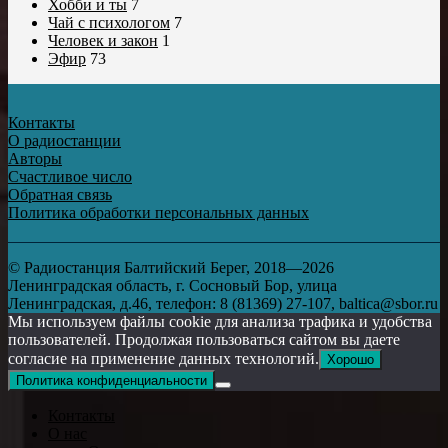
Хобби и ты
7
Чай с психологом
7
Человек и закон
1
Эфир
73
Контакты
О радиостанции
Авторы
Счастливое число
Обратная связь
Политика обработки персональных данных
© Радиостанция Балтийский Берег, 2018—2026
Ленинградская область, г. Сосновый Бор, улица
Ленинградская, д.46, телефон: 8 (81369) 27-107, baltica@sbor.ru
Мы используем файлы cookie для анализа трафика и удобства
пользователей. Продолжая пользоваться сайтом вы даете
согласие на применение данных технологий.
Хорошо
Политика конфиденциальности
Контакты
О нас