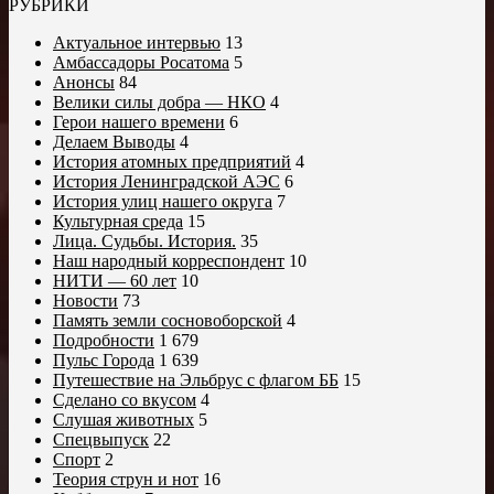
РУБРИКИ
Актуальное интервью
13
Амбассадоры Росатома
5
Анонсы
84
Велики силы добра — НКО
4
Герои нашего времени
6
Делаем Выводы
4
История атомных предприятий
4
История Ленинградской АЭС
6
История улиц нашего округа
7
Культурная среда
15
Лица. Судьбы. История.
35
Наш народный корреспондент
10
НИТИ — 60 лет
10
Новости
73
Память земли сосновоборской
4
Подробности
1 679
Пульс Города
1 639
Путешествие на Эльбрус с флагом ББ
15
Сделано со вкусом
4
Слушая животных
5
Спецвыпуск
22
Спорт
2
Теория струн и нот
16