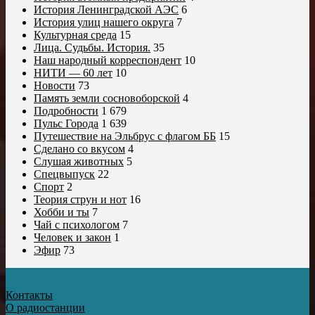
История Ленинградской АЭС
6
История улиц нашего округа
7
Культурная среда
15
Лица. Судьбы. История.
35
Наш народный корреспондент
10
НИТИ — 60 лет
10
Новости
73
Память земли сосновоборской
4
Подробности
1 679
Пульс Города
1 639
Путешествие на Эльбрус с флагом ББ
15
Сделано со вкусом
4
Слушая животных
5
Спецвыпуск
22
Спорт
2
Теория струн и нот
16
Хобби и ты
7
Чай с психологом
7
Человек и закон
1
Эфир
73
Контакты
О радиостанции