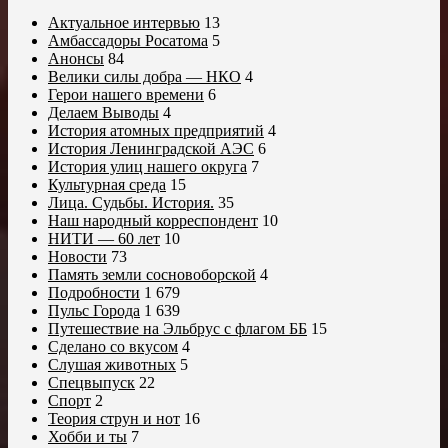
Актуальное интервью
13
Амбассадоры Росатома
5
Анонсы
84
Велики силы добра — НКО
4
Герои нашего времени
6
Делаем Выводы
4
История атомных предприятий
4
История Ленинградской АЭС
6
История улиц нашего округа
7
Культурная среда
15
Лица. Судьбы. История.
35
Наш народный корреспондент
10
НИТИ — 60 лет
10
Новости
73
Память земли сосновоборской
4
Подробности
1 679
Пульс Города
1 639
Путешествие на Эльбрус с флагом ББ
15
Сделано со вкусом
4
Слушая животных
5
Спецвыпуск
22
Спорт
2
Теория струн и нот
16
Хобби и ты
7