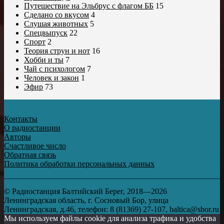
Путешествие на Эльбрус с флагом ББ
15
Сделано со вкусом
4
Слушая животных
5
Спецвыпуск
22
Спорт
2
Теория струн и нот
16
Хобби и ты
7
Чай с психологом
7
Человек и закон
1
Эфир
73
Контакты
О радиостанции
Авторы
Счастливое число
Обратная связь
Политика обработки персональных данных
© Радиостанция Балтийский Берег, 2018—2026
Ленинградская область, г. Сосновый Бор, улица
Ленинградская, д.46, телефон: 8 (81369) 27-107, baltica@sbor.ru
Мы используем файлы cookie для анализа трафика и удобства