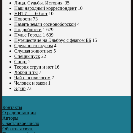
Лица. Судьбы. История.
35
Наш народный корреспондент
10
НИТИ — 60 лет
10
Новости
73
Память земли сосновоборской
4
Подробности
1 679
Пульс Города
1 639
Путешествие на Эльбрус с флагом ББ
15
Сделано со вкусом
4
Слушая животных
5
Спецвыпуск
22
Спорт
2
Теория струн и нот
16
Хобби и ты
7
Чай с психологом
7
Человек и закон
1
Эфир
73
Контакты
О радиостанции
Авторы
Счастливое число
Обратная связь