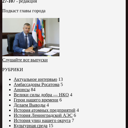
27-107
- редакция
Подкаст главы города
Слушайте все выпуски
РУБРИКИ
Актуальное интервью
13
Амбассадоры Росатома
5
Анонсы
84
Велики силы добра — НКО
4
Герои нашего времени
6
Делаем Выводы
4
История атомных предприятий
4
История Ленинградской АЭС
6
История улиц нашего округа
7
Культурная среда
15