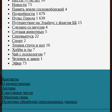
НИТИ — 60 лет
10
Новости
73
Память земли сосновоборской
4
Подробности
1 679
Пульс Города
1 639
Путешествие на Эльбрус с флагом ББ
15
Сделано со вкусом
4
Слушая животных
5
Спецвыпуск
22
Спорт
2
Теория струн и нот
16
Хобби и ты
7
Чай с психологом
7
Человек и закон
1
Эфир
73
Контакты
О радиостанции
Авторы
Счастливое число
Обратная связь
Политика обработки персональных данных