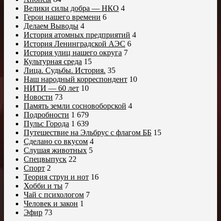
Велики силы добра — НКО
4
Герои нашего времени
6
Делаем Выводы
4
История атомных предприятий
4
История Ленинградской АЭС
6
История улиц нашего округа
7
Культурная среда
15
Лица. Судьбы. История.
35
Наш народный корреспондент
10
НИТИ — 60 лет
10
Новости
73
Память земли сосновоборской
4
Подробности
1 679
Пульс Города
1 639
Путешествие на Эльбрус с флагом ББ
15
Сделано со вкусом
4
Слушая животных
5
Спецвыпуск
22
Спорт
2
Теория струн и нот
16
Хобби и ты
7
Чай с психологом
7
Человек и закон
1
Эфир
73