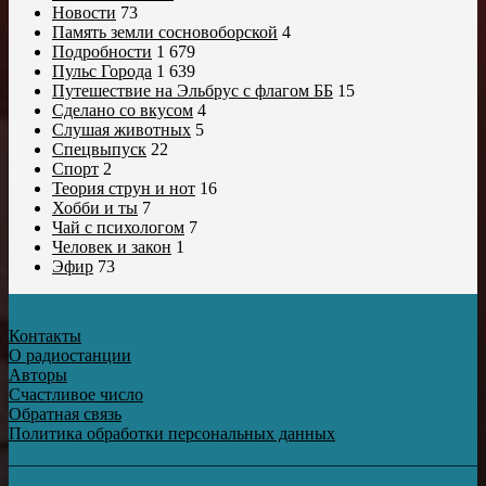
Новости
73
Память земли сосновоборской
4
Подробности
1 679
Пульс Города
1 639
Путешествие на Эльбрус с флагом ББ
15
Сделано со вкусом
4
Слушая животных
5
Спецвыпуск
22
Спорт
2
Теория струн и нот
16
Хобби и ты
7
Чай с психологом
7
Человек и закон
1
Эфир
73
Контакты
О радиостанции
Авторы
Счастливое число
Обратная связь
Политика обработки персональных данных