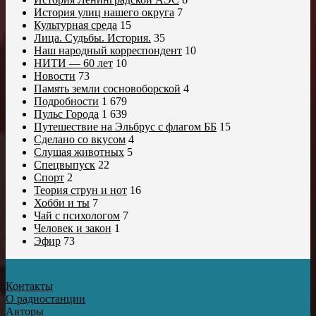
История улиц нашего округа
7
Культурная среда
15
Лица. Судьбы. История.
35
Наш народный корреспондент
10
НИТИ — 60 лет
10
Новости
73
Память земли сосновоборской
4
Подробности
1 679
Пульс Города
1 639
Путешествие на Эльбрус с флагом ББ
15
Сделано со вкусом
4
Слушая животных
5
Спецвыпуск
22
Спорт
2
Теория струн и нот
16
Хобби и ты
7
Чай с психологом
7
Человек и закон
1
Эфир
73
Контакты
О радиостанции
Авторы