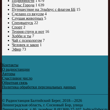
Подробности
1 679
Пульс Города
1 639
Путешествие на Эльбрус с флагом ББ
15
Сделано со вкусом
4
Слушая животных
5
Спецвыпуск
22
Спорт
2
Теория струн и нот
16
Хобби и ты
7
Чай с психологом
7
Человек и закон
1
Эфир
73
Контакты
О радиостанции
Авторы
Счастливое число
Обратная связь
Политика обработки персональных данных
© Радиостанция Балтийский Берег, 2018—2026
Ленинградская область, г. Сосновый Бор, улица
Ленинградская, д.46, телефон: 8 (81369) 27-107, baltica@sbor.ru