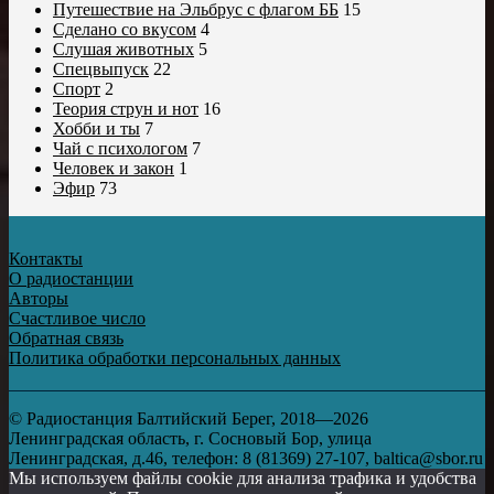
Путешествие на Эльбрус с флагом ББ
15
Сделано со вкусом
4
Слушая животных
5
Спецвыпуск
22
Спорт
2
Теория струн и нот
16
Хобби и ты
7
Чай с психологом
7
Человек и закон
1
Эфир
73
Контакты
О радиостанции
Авторы
Счастливое число
Обратная связь
Политика обработки персональных данных
© Радиостанция Балтийский Берег, 2018—2026
Ленинградская область, г. Сосновый Бор, улица
Ленинградская, д.46, телефон: 8 (81369) 27-107, baltica@sbor.ru
Мы используем файлы cookie для анализа трафика и удобства