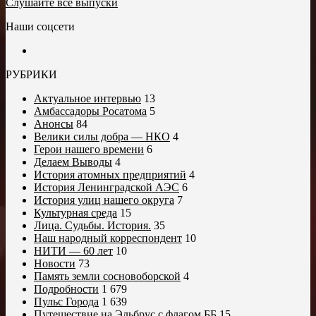
Слушайте все выпуски
Наши соцсети
РУБРИКИ
Актуальное интервью
13
Амбассадоры Росатома
5
Анонсы
84
Велики силы добра — НКО
4
Герои нашего времени
6
Делаем Выводы
4
История атомных предприятий
4
История Ленинградской АЭС
6
История улиц нашего округа
7
Культурная среда
15
Лица. Судьбы. История.
35
Наш народный корреспондент
10
НИТИ — 60 лет
10
Новости
73
Память земли сосновоборской
4
Подробности
1 679
Пульс Города
1 639
Путешествие на Эльбрус с флагом ББ
15