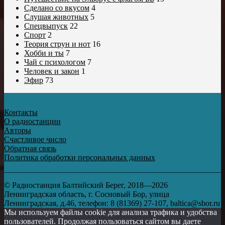
Сделано со вкусом
4
Слушая животных
5
Спецвыпуск
22
Спорт
2
Теория струн и нот
16
Хобби и ты
7
Чай с психологом
7
Человек и закон
1
Эфир
73
Контакты
О радиостанции
Авторы
Счастливое число
Обратная связь
Политика обработки персональных данных
© Радиостанция Балтийский Берег, 2018—2026
Ленинградская область, г. Сосновый Бор, улица
Ленинградская, д.46, телефон: 8 (81369) 27-107, baltica@sbor.ru
Мы используем файлы cookie для анализа трафика и удобства
пользователей. Продолжая пользоваться сайтом вы даете