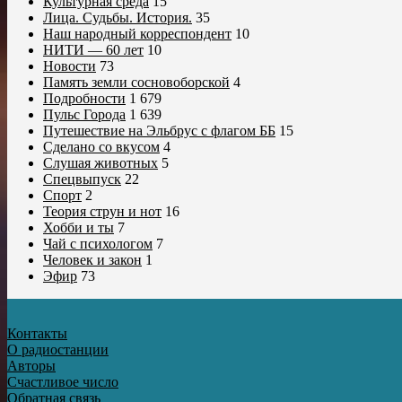
Культурная среда
15
Лица. Судьбы. История.
35
Наш народный корреспондент
10
НИТИ — 60 лет
10
Новости
73
Память земли сосновоборской
4
Подробности
1 679
Пульс Города
1 639
Путешествие на Эльбрус с флагом ББ
15
Сделано со вкусом
4
Слушая животных
5
Спецвыпуск
22
Спорт
2
Теория струн и нот
16
Хобби и ты
7
Чай с психологом
7
Человек и закон
1
Эфир
73
Контакты
О радиостанции
Авторы
Счастливое число
Обратная связь