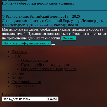
Политика обработки персональных данных
© Радиостанция Балтийский Берег, 2018—2026
Ленинградская область, г. Сосновый Бор, улица Ленинградская
д.46, телефон: 8 (81369) 27-107, baltica@sbor.ru
Мы используем файлы cookie для анализа трафика и удобства
пользователей. Продолжая пользоваться сайтом вы даете согла
на применение данных технологий.
Хорошо
Политика конфиденциальности
Контакты
О нас
О радиостанции
Противодействие коррупции
Обработка персональных данных
Онлайн
Авторы
Счастливое число
Обратная связь
Поиск по сайту