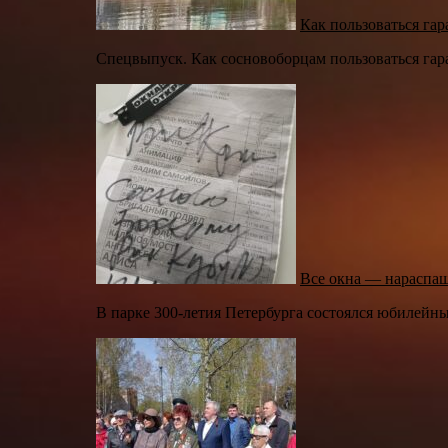
Как пользоваться га
Спецвыпуск. Как сосновоборцам пользоваться гар
Все окна — нараспа
В парке 300-летия Петербурга состоялся юбилей