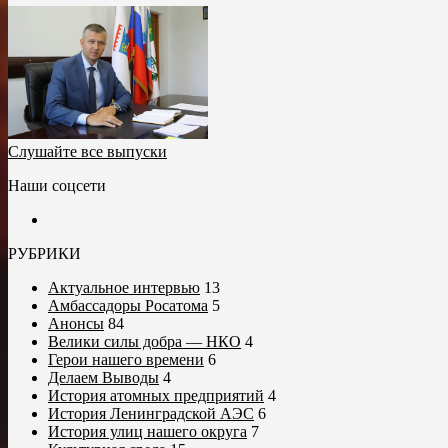
Слушайте все выпуски
Наши соцсети
РУБРИКИ
Актуальное интервью
13
Амбассадоры Росатома
5
Анонсы
84
Велики силы добра — НКО
4
Герои нашего времени
6
Делаем Выводы
4
История атомных предприятий
4
История Ленинградской АЭС
6
История улиц нашего округа
7