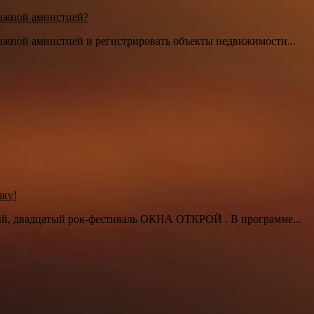
ражной амнистией?
ажной амнистией и регистрировать объекты недвижимости...
шку!
ный, двадцатый рок-фестиваль ОКНА ОТКРОЙ . В программе...