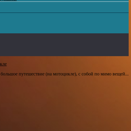
кле
большое путешествие (на мотоцикле), с собой по мимо вещей...