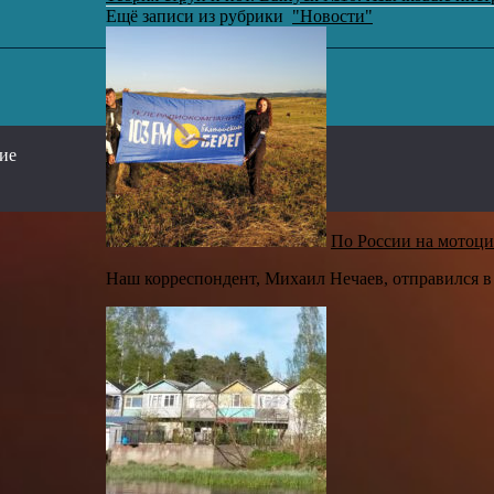
Ещё записи из рубрики
"Новости"
,
сие
По России на мотоци
Наш корреспондент, Михаил Нечаев, отправился в 