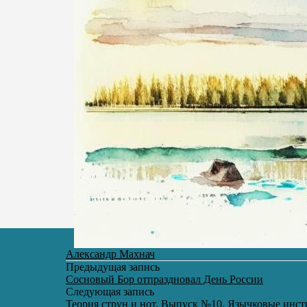
Александр Махнач
Предыдущая запись
Сосновый Бор отпраздновал День России
Следующая запись
Теория струн и нот. Выпуск №10. Язычковые инс