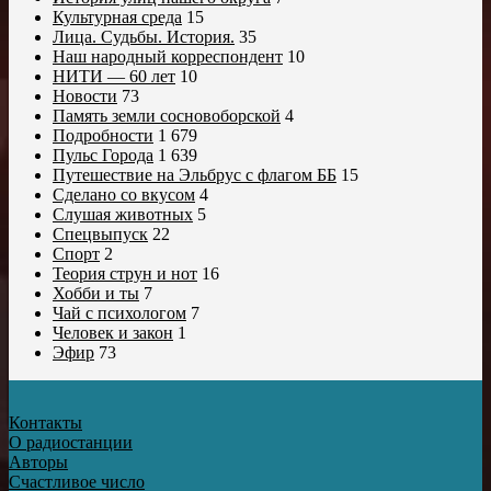
Культурная среда
15
Лица. Судьбы. История.
35
Наш народный корреспондент
10
НИТИ — 60 лет
10
Новости
73
Память земли сосновоборской
4
Подробности
1 679
Пульс Города
1 639
Путешествие на Эльбрус с флагом ББ
15
Сделано со вкусом
4
Слушая животных
5
Спецвыпуск
22
Спорт
2
Теория струн и нот
16
Хобби и ты
7
Чай с психологом
7
Человек и закон
1
Эфир
73
Контакты
О радиостанции
Авторы
Счастливое число