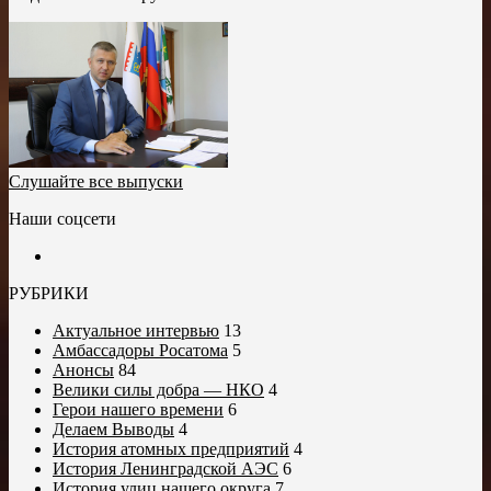
Слушайте все выпуски
Наши соцсети
РУБРИКИ
Актуальное интервью
13
Амбассадоры Росатома
5
Анонсы
84
Велики силы добра — НКО
4
Герои нашего времени
6
Делаем Выводы
4
История атомных предприятий
4
История Ленинградской АЭС
6
История улиц нашего округа
7