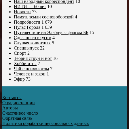
Наш народный корреспондент
10
НИТИ — 60 лет
10
Новости
73
Память земли сосновоборской
4
Подробности
1 679
Пульс Города
1 639
Путешествие на Эльбрус с флагом ББ
15
Сделано со вкусом
4
Слушая животных
5
Спецвыпуск
22
Спорт
2
Теория струн и нот
16
Хобби и ты
7
Чай с психологом
7
Человек и закон
1
Эфир
73
Контакты
О радиостанции
Авторы
Счастливое число
Обратная связь
Политика обработки персональных данных