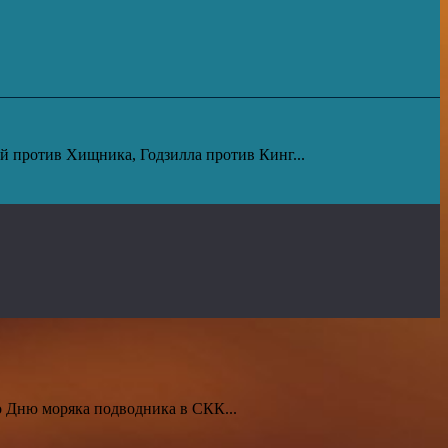
й против Хищника, Годзилла против Кинг...
 Дню моряка подводника в СКК...