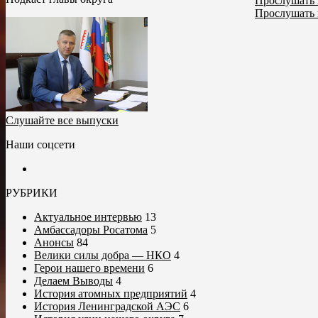
Прослушать 
Прослушать 
Слушайте все выпуски
Наши соцсети
РУБРИКИ
Актуальное интервью
13
Амбассадоры Росатома
5
Анонсы
84
Велики силы добра — НКО
4
Герои нашего времени
6
Делаем Выводы
4
История атомных предприятий
4
История Ленинградской АЭС
6