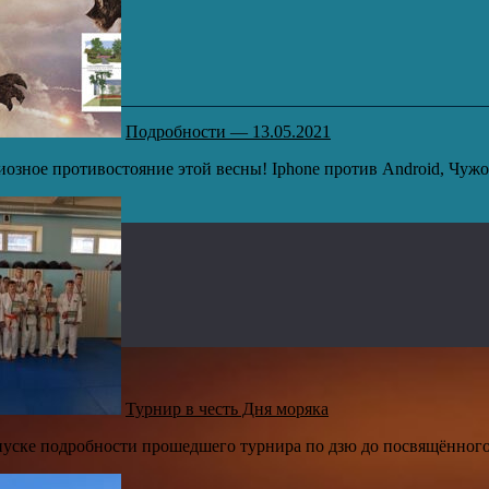
Подробности — 13.05.2021
иозное противостояние этой весны! Iphone против Android, Чужо
Турнир в честь Дня моряка
уске подробности прошедшего турнира по дзю до посвящённого