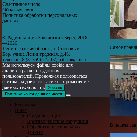
Счастливое число
Обратная связь
Политика обработки персональных
данных
© Радиостанция Балтийский Берег, 2018
—2026
Самое гранд
Ленинградская область, г. Сосновый
Бор, улица Ленинградская, д.46,
телефон: 8 (81369) 27-107, baltica@sbor.ru
Мы используем файлы cookie для
анализа трафика и удобства
пользователей. Продолжая пользоваться
сайтом вы даете согласие на применение
данных технологий.
Хорошо
Политика конфиденциальности
Контакты
О нас
О радиостанции
Противодействие коррупции
В нашем вып
Обработка персональных
данных