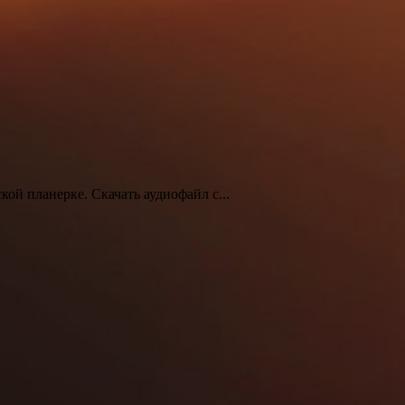
кой планерке. Скачать аудиофайл с...