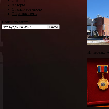
Онлайн
Авторы
Счастливое число
Обратная связь
Поиск по сайту
Из первых ус