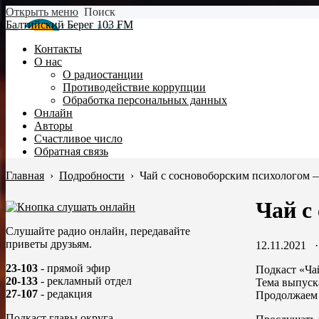
Открыть меню
Поиск
Балтийский Берег 103 FM
Контакты
О нас
О радиостанции
Противодействие коррупции
Обработка персональных данных
Онлайн
Авторы
Счастливое число
Обратная связь
Главная
›
Подробности
›
Чай с сосновоборским психологом —
Чай с
Слушайте радио онлайн, передавайте
приветы друзьям.
12.11.2021
23-103
- прямой эфир
Подкаст «Ча
20-133
- рекламный отдел
Тема выпуска
27-107
- редакция
Продолжаем 
Подкаст главы округа