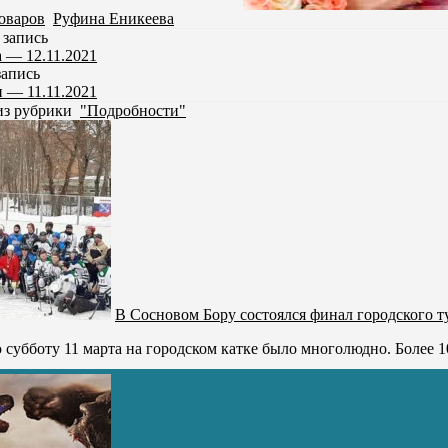
оваров
,
Руфина Еникеева
запись
а — 12.11.2021
апись
 — 11.11.2021
из рубрики
"Подробности"
В Сосновом Бору состоялся финал городского т
убботу 11 марта на городском катке было многолюдно. Более 100