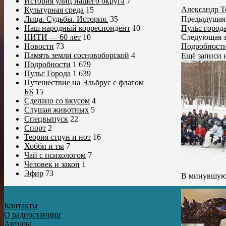
История улиц нашего округа
7
Александр Т
Культурная среда
15
Предыдущая 
Лица. Судьбы. История.
35
Пульс город
Наш народный корреспондент
10
Следующая з
НИТИ — 60 лет
10
Подробности
Новости
73
Память земли сосновоборской
4
Ещё записи 
Подробности
1 679
Пульс Города
1 639
Путешествие на Эльбрус с флагом
ББ
15
Сделано со вкусом
4
Слушая животных
5
Спецвыпуск
22
Спорт
2
Теория струн и нот
16
Хобби и ты
7
Чай с психологом
7
Человек и закон
1
Эфир
73
В минувшую с
Контакты
О радиостанции
Авторы