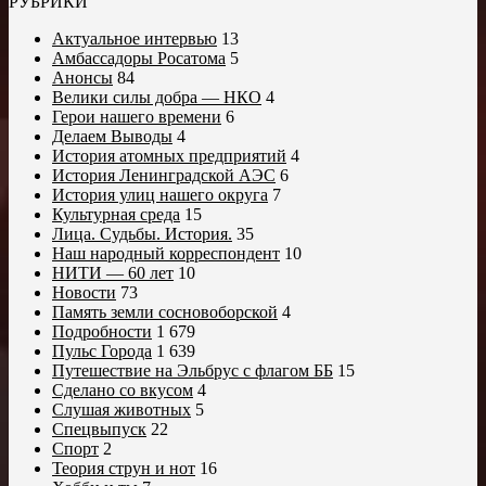
РУБРИКИ
Актуальное интервью
13
Амбассадоры Росатома
5
Анонсы
84
Велики силы добра — НКО
4
Герои нашего времени
6
Делаем Выводы
4
История атомных предприятий
4
История Ленинградской АЭС
6
История улиц нашего округа
7
Культурная среда
15
Лица. Судьбы. История.
35
Наш народный корреспондент
10
НИТИ — 60 лет
10
Новости
73
Память земли сосновоборской
4
Подробности
1 679
Пульс Города
1 639
Путешествие на Эльбрус с флагом ББ
15
Сделано со вкусом
4
Слушая животных
5
Спецвыпуск
22
Спорт
2
Теория струн и нот
16