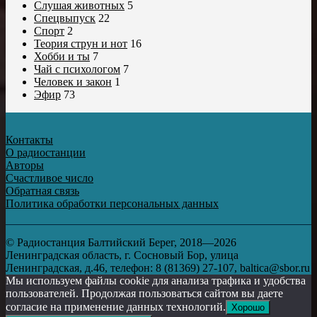
Слушая животных
5
Спецвыпуск
22
Спорт
2
Теория струн и нот
16
Хобби и ты
7
Чай с психологом
7
Человек и закон
1
Эфир
73
Контакты
О радиостанции
Авторы
Счастливое число
Обратная связь
Политика обработки персональных данных
© Радиостанция Балтийский Берег, 2018—2026
Ленинградская область, г. Сосновый Бор, улица
Ленинградская, д.46, телефон: 8 (81369) 27-107, baltica@sbor.ru
Мы используем файлы cookie для анализа трафика и удобства
пользователей. Продолжая пользоваться сайтом вы даете
согласие на применение данных технологий.
Хорошо