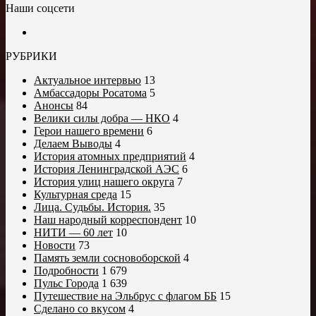
Наши соцсети
РУБРИКИ
Актуальное интервью
13
Амбассадоры Росатома
5
Анонсы
84
Велики силы добра — НКО
4
Герои нашего времени
6
Делаем Выводы
4
История атомных предприятий
4
История Ленинградской АЭС
6
История улиц нашего округа
7
Культурная среда
15
Лица. Судьбы. История.
35
Наш народный корреспондент
10
НИТИ — 60 лет
10
Новости
73
Память земли сосновоборской
4
Подробности
1 679
Пульс Города
1 639
Путешествие на Эльбрус с флагом ББ
15
Сделано со вкусом
4