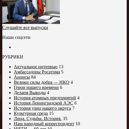
Слушайте все выпуски
Наши соцсети
РУБРИКИ
Актуальное интервью
13
Амбассадоры Росатома
5
Анонсы
84
Велики силы добра — НКО
4
Герои нашего времени
6
Делаем Выводы
4
История атомных предприятий
4
История Ленинградской АЭС
6
История улиц нашего округа
7
Культурная среда
15
Лица. Судьбы. История.
35
Наш народный корреспондент
10
НИТИ — 60 лет
10