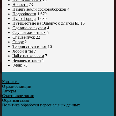
Новости
73
Память земли сосновоборской
4
Подробности
1 679
Пульс Города
1 639
Путешествие на Эльбрус с флагом ББ
15
Сделано со вкусом
4
Слушая животных
5
Спецвыпуск
22
Спорт
2
Теория струн и нот
16
Хобби и ты
7
Чай с психологом
7
Человек и закон
1
Эфир
73
Контакты
О радиостанции
Авторы
Счастливое число
Обратная связь
Политика обработки персональных данных