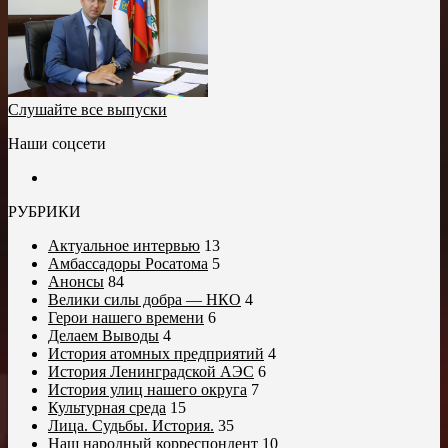
Слушайте все выпуски
Наши соцсети
РУБРИКИ
Актуальное интервью
13
Амбассадоры Росатома
5
Анонсы
84
Велики силы добра — НКО
4
Герои нашего времени
6
Делаем Выводы
4
История атомных предприятий
4
История Ленинградской АЭС
6
История улиц нашего округа
7
Культурная среда
15
Лица. Судьбы. История.
35
Наш народный корреспондент
10