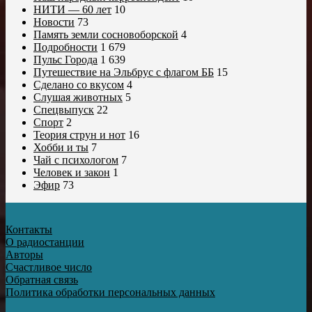
НИТИ — 60 лет
10
Новости
73
Память земли сосновоборской
4
Подробности
1 679
Пульс Города
1 639
Путешествие на Эльбрус с флагом ББ
15
Сделано со вкусом
4
Слушая животных
5
Спецвыпуск
22
Спорт
2
Теория струн и нот
16
Хобби и ты
7
Чай с психологом
7
Человек и закон
1
Эфир
73
Контакты
О радиостанции
Авторы
Счастливое число
Обратная связь
Политика обработки персональных данных