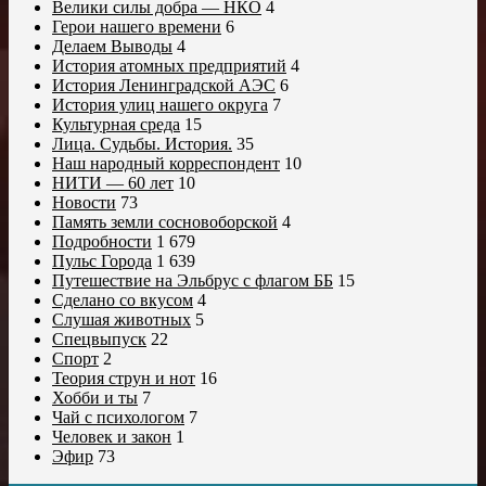
Велики силы добра — НКО
4
Герои нашего времени
6
Делаем Выводы
4
История атомных предприятий
4
История Ленинградской АЭС
6
История улиц нашего округа
7
Культурная среда
15
Лица. Судьбы. История.
35
Наш народный корреспондент
10
НИТИ — 60 лет
10
Новости
73
Память земли сосновоборской
4
Подробности
1 679
Пульс Города
1 639
Путешествие на Эльбрус с флагом ББ
15
Сделано со вкусом
4
Слушая животных
5
Спецвыпуск
22
Спорт
2
Теория струн и нот
16
Хобби и ты
7
Чай с психологом
7
Человек и закон
1
Эфир
73