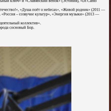
льный ключ» и «Славянский венок» (Эстония), «Di Canto
Отечество!», «Душа поёт о небесах», «Живой родник» (2011 —
 «Россия – созвучие культур», «Энергия музыки» (2013 —
одеятельный коллектив».
орода сосновый Бор.