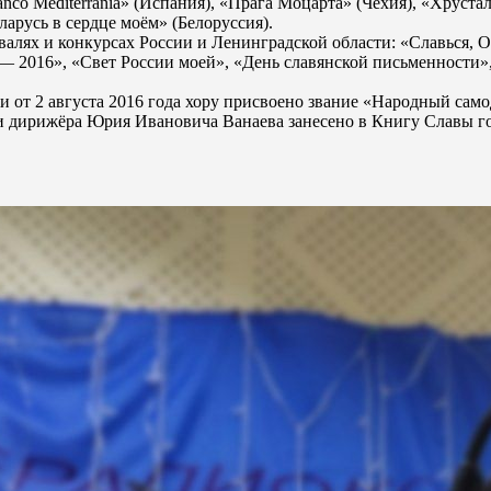
co Mediterrania» (Испания), «Прага Моцарта» (Чехия), «Хруста
еларусь в сердце моём» (Белоруссия).
валях и конкурсах России и Ленинградской области: «Славься, 
— 2016», «Свет России моей», «День славянской письменности»,
и от 2 августа 2016 года хору присвоено звание «Народный сам
 и дирижёра Юрия Ивановича Ванаева занесено в Книгу Славы г