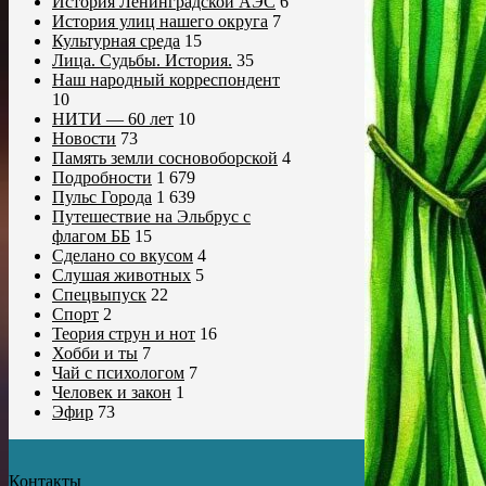
История Ленинградской АЭС
6
История улиц нашего округа
7
Культурная среда
15
Лица. Судьбы. История.
35
Наш народный корреспондент
10
НИТИ — 60 лет
10
Новости
73
Память земли сосновоборской
4
Подробности
1 679
Пульс Города
1 639
Путешествие на Эльбрус с
флагом ББ
15
Сделано со вкусом
4
Слушая животных
5
Спецвыпуск
22
Спорт
2
Теория струн и нот
16
Хобби и ты
7
Чай с психологом
7
Человек и закон
1
Эфир
73
Контакты