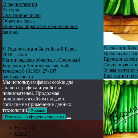
О радиостанции
Авторы
Счастливое число
Обратная связь
Политика обработки персональных
данных
Александр Мах
© Радиостанция Балтийский Берег,
Предыдущая за
2018—2026
Вручили ключи
Ленинградская область, г. Сосновый
Следующая зап
Бор, улица Ленинградская, д.46,
О чем мечтают 
телефон: 8 (81369) 27-107,
Ещё записи из
baltica@sbor.ru
Мы используем файлы cookie для
анализа трафика и удобства
пользователей. Продолжая
пользоваться сайтом вы даете
согласие на применение данных
технологий.
Хорошо
Политика конфиденциальности
Контакты
О нас