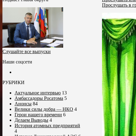
Прослушать в г
Слушайте все выпуски
Наши соцсети
РУБРИКИ
Актуальное интервью
13
Амбассадоры Росатома
5
Анонсы
84
Велики силы добра — НКО
4
Герои нашего времени
6
Делаем Выводы
4
История атомных предприятий
4