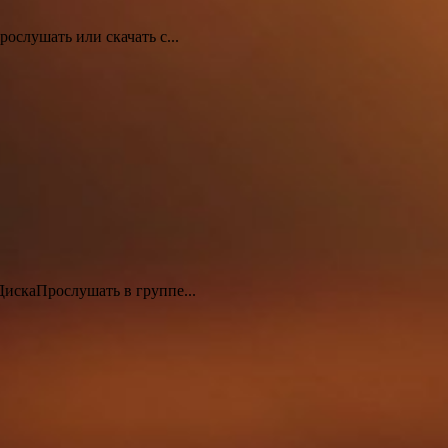
слушать или скачать с...
ДискаПрослушать в группе...