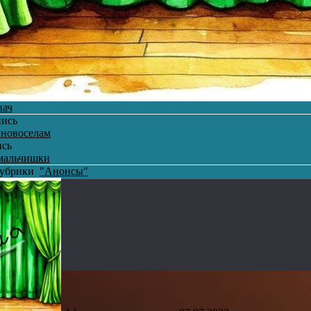
нач
пись
 новоселам
ись
мальчишки
 рубрики
"Анонсы"