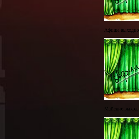
Афиша выходног
Майские выходны