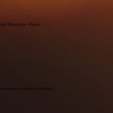
ппе ВКонтакте «Радио...
шь прогноз погоды и строишь...