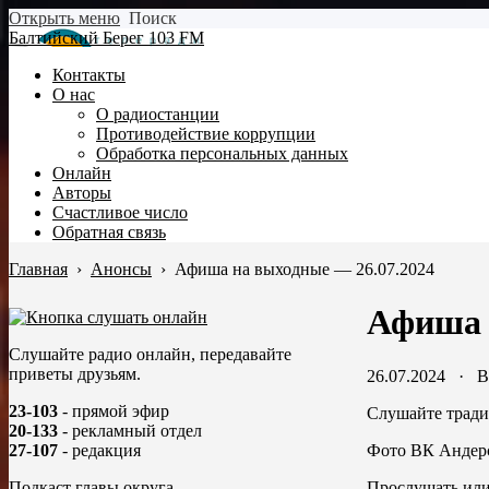
Открыть меню
Поиск
Балтийский Берег 103 FM
Контакты
О нас
О радиостанции
Противодействие коррупции
Обработка персональных данных
Онлайн
Авторы
Счастливое число
Обратная связь
Главная
›
Анонсы
›
Афиша на выходные — 26.07.2024
Афиша 
Слушайте радио онлайн, передавайте
приветы друзьям.
26.07.2024
·
В
23-103
- прямой эфир
Слушайте трад
20-133
- рекламный отдел
Фото ВК Андер
27-107
- редакция
Прослушать или
Подкаст главы округа