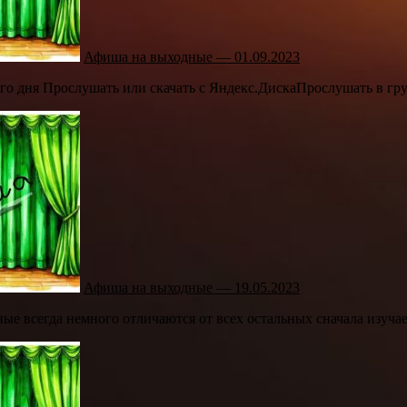
Афиша на выходные — 01.09.2023
о дня Прослушать или скачать с Яндекс.ДискаПрослушать в гру
Афиша на выходные — 19.05.2023
е всегда немного отличаются от всех остальных сначала изучае