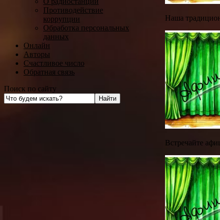
О радиостанции
Противодействие
Наша традицион
коррупции
Обработка персональных
данных
Онлайн
Авторы
Счастливое число
Обратная связь
Поиск по сайту
Встречайте афи