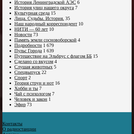
История Ленинградской АЭС
6
История улиц нашего округа
7
Культурная среда
15
Лица. Судьбы. История.
35
Наш народный корреспондент
10
НИТИ — 60 лет
10
Новости
73
Память земли сосновоборской
4
Подробности
1 679
Пульс Города
1 639
Путешествие на Эльбрус с флагом ББ
15
Сделано со вкусом
4
Слушая животных
5
Спецвыпуск
22
Спорт
2
Теория струн и нот
16
Хобби и ты
7
Чай с психологом
7
Человек и закон
1
Эфир
73
Контакты
О радиостанции