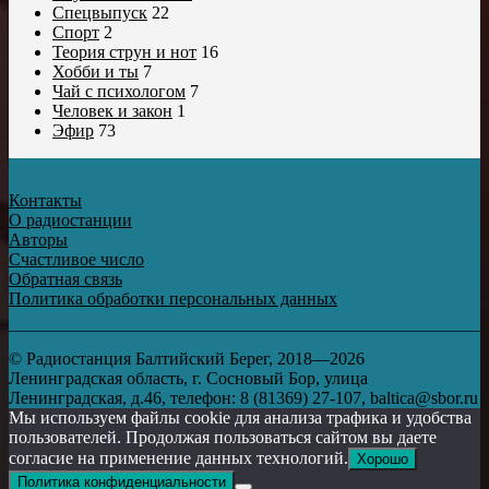
Спецвыпуск
22
Спорт
2
Теория струн и нот
16
Хобби и ты
7
Чай с психологом
7
Человек и закон
1
Эфир
73
Контакты
О радиостанции
Авторы
Счастливое число
Обратная связь
Политика обработки персональных данных
© Радиостанция Балтийский Берег, 2018—2026
Ленинградская область, г. Сосновый Бор, улица
Ленинградская, д.46, телефон: 8 (81369) 27-107, baltica@sbor.ru
Мы используем файлы cookie для анализа трафика и удобства
пользователей. Продолжая пользоваться сайтом вы даете
согласие на применение данных технологий.
Хорошо
Политика конфиденциальности