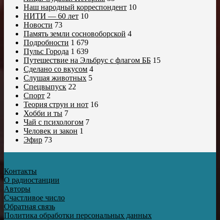
Наш народный корреспондент
10
НИТИ — 60 лет
10
Новости
73
Память земли сосновоборской
4
Подробности
1 679
Пульс Города
1 639
Путешествие на Эльбрус с флагом ББ
15
Сделано со вкусом
4
Слушая животных
5
Спецвыпуск
22
Спорт
2
Теория струн и нот
16
Хобби и ты
7
Чай с психологом
7
Человек и закон
1
Эфир
73
Контакты
О радиостанции
Авторы
Счастливое число
Обратная связь
Политика обработки персональных данных