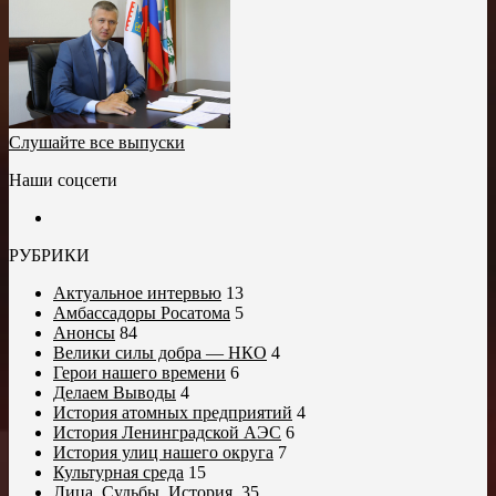
Слушайте все выпуски
Наши соцсети
РУБРИКИ
Актуальное интервью
13
Амбассадоры Росатома
5
Анонсы
84
Велики силы добра — НКО
4
Герои нашего времени
6
Делаем Выводы
4
История атомных предприятий
4
История Ленинградской АЭС
6
История улиц нашего округа
7
Культурная среда
15
Лица. Судьбы. История.
35