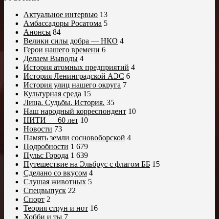
Актуальное интервью
13
Амбассадоры Росатома
5
Анонсы
84
Велики силы добра — НКО
4
Герои нашего времени
6
Делаем Выводы
4
История атомных предприятий
4
История Ленинградской АЭС
6
История улиц нашего округа
7
Культурная среда
15
Лица. Судьбы. История.
35
Наш народный корреспондент
10
НИТИ — 60 лет
10
Новости
73
Память земли сосновоборской
4
Подробности
1 679
Пульс Города
1 639
Путешествие на Эльбрус с флагом ББ
15
Сделано со вкусом
4
Слушая животных
5
Спецвыпуск
22
Спорт
2
Теория струн и нот
16
Хобби и ты
7