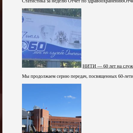
Статистика за неделю Отчёт по здравоохранениюОтч
НИТИ — 60 лет на служб
Мы продолжаем серию передач, посвященных 60-летию