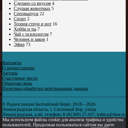
Сделано со вкусом
4
Слушая животных
5
Спецвыпуск
22
Спорт
2
Теория струн и нот
16
Хобби и ты
7
Чай с психологом
7
Человек и закон
1
Эфир
73
Контакты
О радиостанции
Авторы
Счастливое число
Обратная связь
Политика обработки персональных данных
© Радиостанция Балтийский Берег, 2018—2026
Ленинградская область, г. Сосновый Бор, улица
Ленинградская, д.46, телефон: 8 (81369) 27-107, baltica@sbor.ru
Мы используем файлы cookie для анализа трафика и удобства
пользователей. Продолжая пользоваться сайтом вы даете