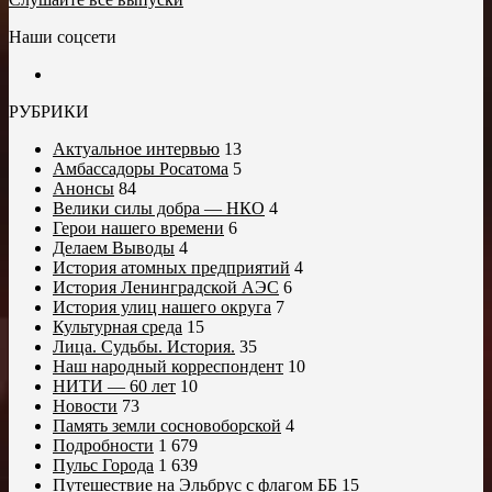
Наши соцсети
РУБРИКИ
Актуальное интервью
13
Амбассадоры Росатома
5
Анонсы
84
Велики силы добра — НКО
4
Герои нашего времени
6
Делаем Выводы
4
История атомных предприятий
4
История Ленинградской АЭС
6
История улиц нашего округа
7
Культурная среда
15
Лица. Судьбы. История.
35
Наш народный корреспондент
10
НИТИ — 60 лет
10
Новости
73
Память земли сосновоборской
4
Подробности
1 679
Пульс Города
1 639
Путешествие на Эльбрус с флагом ББ
15