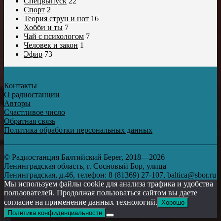
Спецвыпуск
22
Спорт
2
Теория струн и нот
16
Хобби и ты
7
Чай с психологом
7
Человек и закон
1
Эфир
73
Контакты
О радиостанции
Авторы
Счастливое число
Обратная связь
Политика обработки персональных данных
© Радиостанция Балтийский Берег, 2018—2026
Ленинградская область, г. Сосновый Бор, улица
Ленинградская, д.46, телефон: 8 (81369) 27-107, baltica@sbor.ru
Мы используем файлы cookie для анализа трафика и удобства
пользователей. Продолжая пользоваться сайтом вы даете
согласие на применение данных технологий.
Хорошо
Политика конфиденциальности