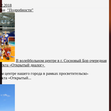
12.2018
рики
"Подробности"
В волейбольном центре в г. Сосновый Бор очередная
роекта «Открытый диалог»
ом центре нашего города в рамках просветительско-
екта «Открытый...