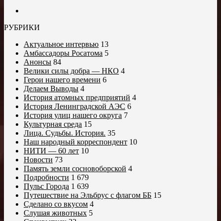
РУБРИКИ
Актуальное интервью
13
Амбассадоры Росатома
5
Анонсы
84
Велики силы добра — НКО
4
Герои нашего времени
6
Делаем Выводы
4
История атомных предприятий
4
История Ленинградской АЭС
6
История улиц нашего округа
7
Культурная среда
15
Лица. Судьбы. История.
35
Наш народный корреспондент
10
НИТИ — 60 лет
10
Новости
73
Память земли сосновоборской
4
Подробности
1 679
Пульс Города
1 639
Путешествие на Эльбрус с флагом ББ
15
Сделано со вкусом
4
Слушая животных
5