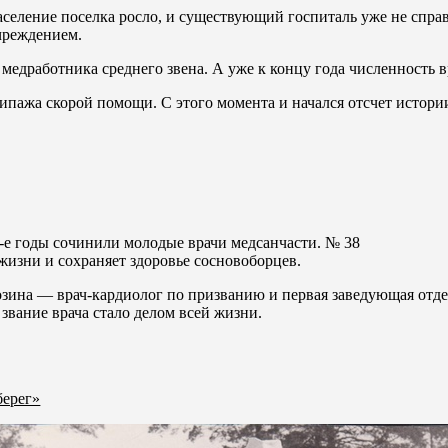
селение поселка росло, и существующий госпиталь уже не справл
чреждением.
2 медработника среднего звена. А уже к концу года численность в
кипажа скорой помощи. С этого момента и начался отсчет истор
0-е годы сочинили молодые врачи медсанчасти. № 38
т жизни и сохраняет здоровье сосновоборцев.
ина — врач-кардиолог по призванию и первая заведующая отд
а звание врача стало делом всей жизни.
берег»